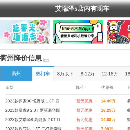
艾瑞泽5店内有现车
艾瑞泽5店内有现车
衢州降价信息
衢州
热门车
8万以下
8-12万
12-18万
1
车型
降价
优惠价
2023款探索06 悦野版 1.6T 四
暂无优惠
14.49
万
2023款瑞虎9 2.0T 两驱豪华版
暂无优惠
16.29
万
2023款艾瑞泽8 高能版 2.0T D
暂无优惠
14.69
万
2023款欧萌达 1.5T CVT新潮版
暂无优惠
7.99
万